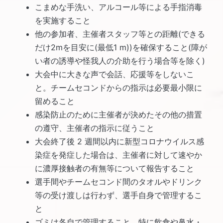
こまめな手洗い、アルコール等による手指消毒
を実施すること
他の参加者、主催者スタッフ等との距離(できる
だけ2mを目安に(最低1 m))を確保すること(障が
い者の誘導や怪我人の介助を行う場合等を除く)
大会中に大きな声で会話、応援等をしないこ
と。チームセコンドからの指示は必要最小限に
留めること
感染防止のために主催者が決めたその他の措置
の遵守、主催者の指示に従うこと
大会終了後 2 週間以内に新型コロナウイルス感
染症を発症した場合は、主催者に対して速やか
に濃厚接触者の有無等について報告すること
選手間やチームセコンド間のタオルやドリンク
等の受け渡しは行わず、選手自身で管理するこ
と
ゴミは各自で管理すること。特に飲食や鼻水・