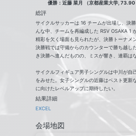
優勝：近藤 菜月 （京都産業大学, 73.90
総評
サイクルサッカーは 16 チームが出場し、決
んな中、チームを再編成した RSV OSAKA 
精彩を欠く場面も見られたが、決勝トーナメ
決勝戦では守備からのカウンターで勝ち越した。
き決勝へ進んだものの、ミスが響き、連覇は
サイクルフィギュア男子シングルは中川が自
をみせた。女子シングルの近藤はベスト更新
に向けたレベルアップに期待したい。
結果詳細
EXCEL
会場地図