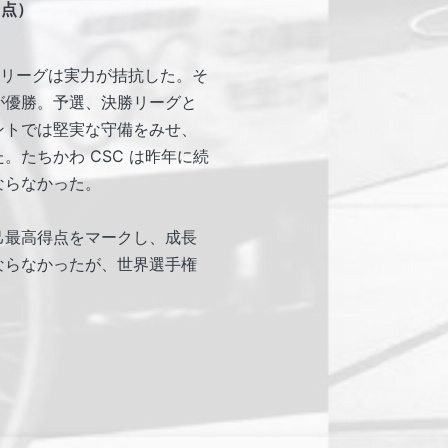
 点）
勝リーグは実力が拮抗した。そ
1 が優勝。予選、決勝リーグと
ントでは堅実な守備をみせ、
たちかわ CSC は昨年に続
ならなかった。
己最高得点をマークし、成長
ならなかったが、世界選手権