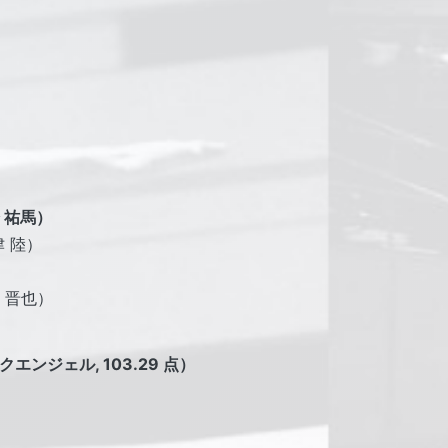
橋 祐馬）
津 陸）
）
本 晋也）
エンジェル, 103.29 点）