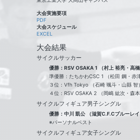
東京工業大学 大岡山キャンパス
大会実施要項
PDF
大会スケジュール
EXCEL
大会結果
サイクルサッカー
優勝：RSV OSAKA 1 （村上 裕亮・高
準優勝：たちかわCSC 1 （松田 鋼・赤
３位：Vfh Tokyo （石崎 颯斗・山縣 智
４位：RSV OSAKA 2 （岡嶋 紘次・森
サイクルフィギュア男子シングル
優勝：中川 凱公 （滋賀C.F.Cブルーレイク
※パーソナルベスト
サイクルフィギュア女子シングル